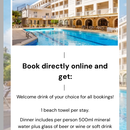
*Κάντε κράτηση απευθείας και επωφεληθείτε την
ειδική προσφορά*
ειδική έκπτωση για τις απευθείας κρατήσεις
* ποτό καλωσορίσματος στην άφιξη
*1 πετσέτα θαλάσσης ανά διαμονή
Με ελάχιστη διαμονή 3 νύχτες:
Book directly online and
* 1 buffet δείπνο για τους επισκέπτες με πρωινό
get:
* 1 δωρεάν ελαφρύ γεύμα στο beach bar
(snack και σαλάτα συν ποτήρι μπύρας ή κρασί ή
αναψυκτικό)
Welcome drink of your choice for all bookings!
για τους επισκέπτες με ημιδιατροφή
1 beach towel per stay.
Έξτρα έκπτωση 5% για κρατήσεις από 4
Dinner includes per person 500ml mineral
κατ'ελάχιστο!
water plus glass of beer or wine or soft drink