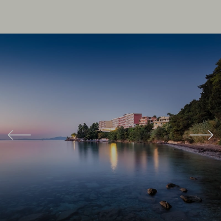
μας μπορούν να απολαύσουν πιάτα της Ελληνικής και διεθνούς
κουζίνας. Το OASIS, επίσης, προσφέρει μπαρ πισίνας και μπαρ
παραλίας τα οποία σερβίρουν δροσιστικά ποτά, κοκτέιλ και
φαγητό.
Οι μικροί μας φίλοι μπορούν να παίξουν ξέγνοιαστα στην
παιδική χαρά του ξενοδοχείου μας.
Σε συνεργασία με το καλύτερο ινστιτούτο αισθητικής της
Κέρκυρας, σας προσφέρουμε υπηρεσίες αισθητικής και μασάζ.
Οι πελάτες μας μπορούν να κάνουν χρήση του ιδιωτικού χώρου
στάθμευσης του ξενοδοχείου χωρίς χρέωση.