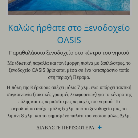
Καλώς ήρθατε στο Ξενοδοχείο
OASIS
Παραθαλάσσιο ξενοδοχείο στο κέντρο του νησιού
Με ιδιωτική παραλία και πανέμορφη πισίνα με ξαπλώστρες, το
ξενοδοχείο OASIS βρίσκεται μέσα σε ένα καταπράσινο τοπίο
στη περιοχή Πέραμα.
Η πόλη της Κέρκυρας απέχει μόλις 7 χλμ. ενώ υπάρχει τακτική
συγκοινωνία (τακτικές γραμμές λεωφορείων) για το κέντρο της
πόλης και τις περισσότερες περιοχές του νησιού. Το
αεροδρόμιο απέχει μόλις 5 χλμ. από το ξενοδοχείο μας, το
λιμάνι 8 χλμ. και το φημισμένο παλάτι του νησιού μόλις 3χλμ.
Στον εξωτερικό χώρο του κεντρικού εστιατορίου, με υπέροχη
ΔΙΑΒΑΣΤΕ ΠΕΡΙΣΣΟΤΕΡΑ
θέα στον κόλπο του Περάματος και το Ποντικονήσι, οι πελάτες