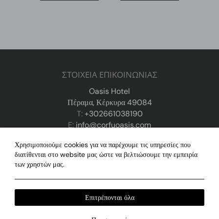
ΣΤΟΙΧΕΙΑ ΕΠΙΚΟΙΝΩΝΙΑΣ
Oasis Hotel
Πέραμα, Κέρκυρα 49084
T:
+302661038190
E:
info@corfuoasis.com
Χρησιμοποιούμε cookies για να παρέχουμε τις υπηρεσίες που
Live Camera
διατίθενται στο website μας ώστε να βελτιώσουμε την εμπειρία
των χρηστών μας.
ΑΚΟΛΟΥΘΗΣΤΕ ΜΑΣ
Facebook
TripAdvisor
Επιτρέπονται όλα