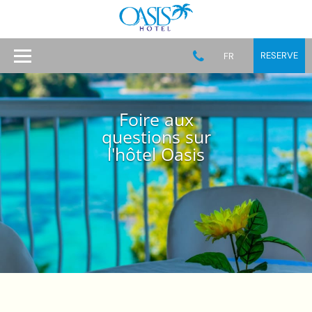
RESERVE
FR
Foire aux
questions sur
l'hôtel Oasis